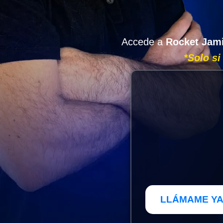
Accede a
Rocket Jam
*Solo si
LLÁMAME YA