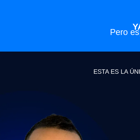
Y
Pero es
ESTA ES
LA ÚN