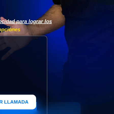
ocidad para lograr los
 opciones
R LLAMADA