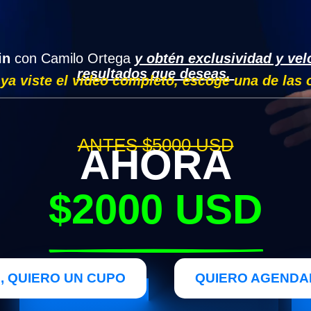
in
con Camilo Ortega
y obtén exclusividad y vel
resultados que deseas.
 ya viste el vídeo completo, escoge una de las
ANTES $5000 USD
AHORA
$2000 USD
, QUIERO UN CUPO
QUIERO AGENDA