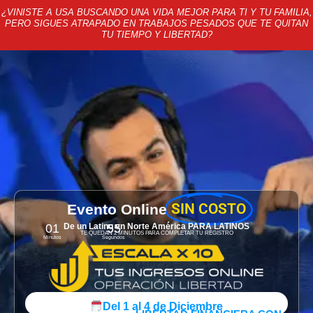
¿VINISTE A USA BUSCANDO UNA VIDA MEJOR PARA TI Y TU FAMILIA,
PERO SIGUES ATRAPADO EN TRABAJOS PESADOS QUE TE QUITAN
TU TIEMPO Y LIBERTAD?
SIN COSTO
Evento Online
01
De un Latino en Norte América PARA LATINOS
54
TE QUEDAN 2 MINUTOS PARA COMPLETAR TU REGISTRO
Minutos
Segundos
Del 1 al 4 de Diciembre