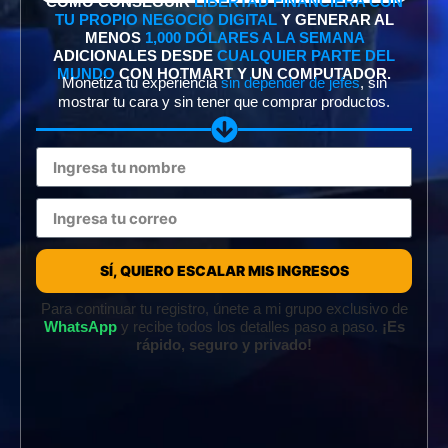
CÓMO CONSEGUIR
LIBERTAD FINANCIERA CON
TU PROPIO NEGOCIO DIGITAL
Y GENERAR AL
MENOS
1,000 DÓLARES A LA SEMANA
ADICIONALES DESDE
CUALQUIER PARTE DEL
MUNDO
CON HOTMART Y UN COMPUTADOR.
Monetiza tu experiencia
sin depender de jefes
, sin
mostrar tu cara y sin tener que comprar productos.
SÍ, QUIERO ESCALAR MIS INGRESOS
Para continuar tu registro, únete a mi grupo exclusivo de
WhatsApp
y recibe todos los detalles paso a paso.
¡Es
rápido, seguro y privado!