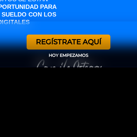
OPORTUNIDAD PARA
 SUELDO CON LOS
IGITALES
REGÍSTRATE AQUÍ
HOY EMPEZAMOS
TODOS LOS DERECHOS RESERVADOS / CAMILO ORTEGA / 2025
o es parte del sitio web de Facebook o Facebook Inc. Además, este s
FACEBOOK es una marca registrada de FACEBOOK INC.
 plataforma no realiza un control editorial previo de los productos ven
uisición, a través de la plataforma, no puede considerarse garantía de 
información. Puede acceder a los términos y políticas de Hotmart aqu
tactanos
–
Términos y condiciones
–
Política de privac