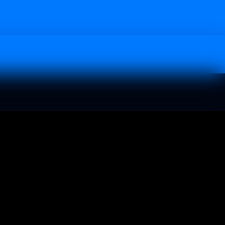
itio NO es endosado por Facebook de ninguna manera.
didos, ni evalúa el tecnicismo y experiencia de quienes
calidad de contenido y resultado, en ningún caso. Al
í, incluso antes de que se complete la compra.
idad