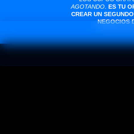
AGOTANDO
.
ES TU 
CREAR UN SEGUNDO
NEGOCIOS D
Facebook Descargo De Responsabilidad: Este sitio n
Este curso se comercializa con el apoyo de Hotmart. La
los elaboran. La existencia de un producto y su adq
comprarlo, el comprador declara conocer esta 
Con