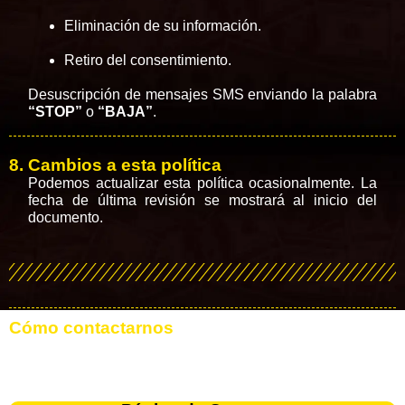
Eliminación de su información.
Retiro del consentimiento.
Desuscripción de mensajes SMS enviando la palabra
“STOP”
o
“BAJA”
.
8. Cambios a esta política
Podemos actualizar esta política ocasionalmente. La
fecha de última revisión se mostrará al inicio del
documento.
Cómo contactarnos
Si tiene alguna pregunta sobre esta Política de Privacidad,
las prácticas de este sitio o sus relaciones con este sitio, por
favor contáctenos en nuestra página de contacto: