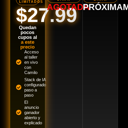
LIMITADOS
AGOTADA
PRÓXIMA
$27.99
Quedan
pocos
cupos al
a este
precio
Acceso
al taller
en vivo
con
Camilo
Stack de IA
configurado
paso a
paso
El
anuncio
ganador
abierto y
explicado