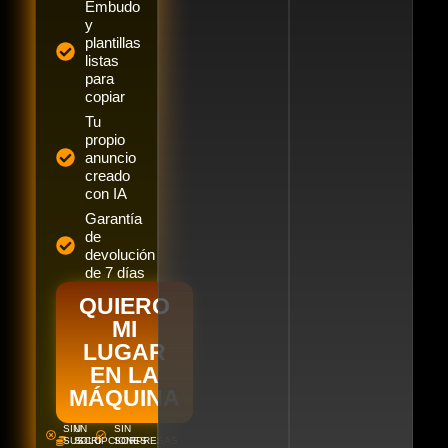
Embudo
y
plantillas
listas
para
copiar
Tu
propio
anuncio
creado
con IA
Garantía
de
devolución
de 7 días
QUIERO
MI
LUGAR
EN LA
MÁQUINA
SIN
UN
SIN
SUSCRIPCIONES
SOLO
SORPRESAS