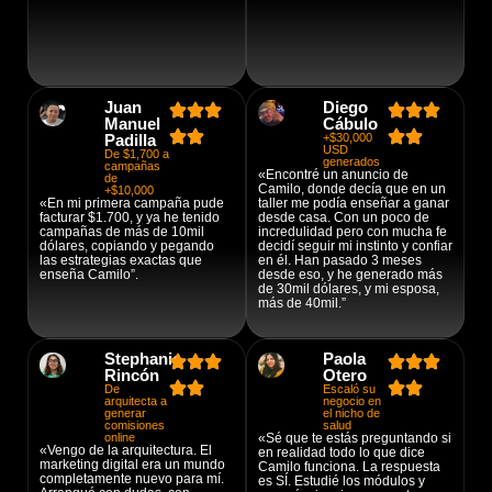
Juan
Diego
Manuel
Cábulo
Padilla
+$30,000
USD
De $1,700 a
generados
campañas
«Encontré un anuncio de
de
Camilo, donde decía que en un
+$10,000
«En mi primera campaña pude
taller me podía enseñar a ganar
facturar $1.700, y ya he tenido
desde casa. Con un poco de
campañas de más de 10mil
incredulidad pero con mucha fe
dólares, copiando y pegando
decidí seguir mi instinto y confiar
las estrategias exactas que
en él. Han pasado 3 meses
enseña Camilo”.
desde eso, y he generado más
de 30mil dólares, y mi esposa,
más de 40mil.”
Stephanie
Paola
Rincón
Otero
De
Escaló su
arquitecta a
negocio en
generar
el nicho de
comisiones
salud
online
«Sé que te estás preguntando si
«Vengo de la arquitectura. El
en realidad todo lo que dice
marketing digital era un mundo
Camilo funciona. La respuesta
completamente nuevo para mí.
es SÍ. Estudié los módulos y