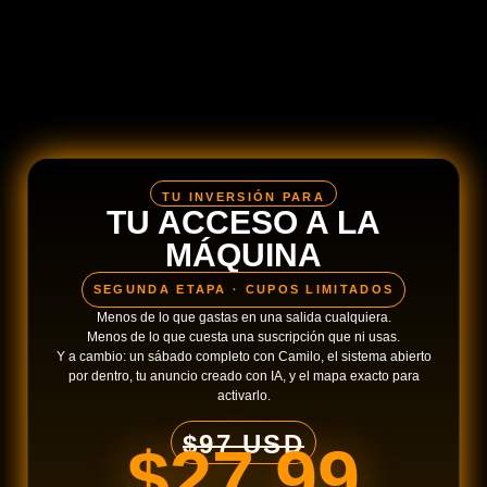
TU INVERSIÓN PARA
TU ACCESO A LA
MÁQUINA
SEGUNDA ETAPA · CUPOS LIMITADOS
Menos de lo que gastas en una salida cualquiera.
Menos de lo que cuesta una suscripción que ni usas.
Y a cambio: un sábado completo con Camilo, el sistema abierto
por dentro, tu anuncio creado con IA, y el mapa exacto para
activarlo.
$97 USD
$27.99