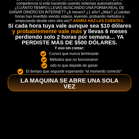
competencia sí está haciendo usando sistemas automatizados.
¿CUÁNTO TIEMPO LLEVAS BUSCANDO UNA FORMA REAL DE
GANAR DINERO EN INTERNET? ¿6 meses? ¿1 año? ¿Más? ¿Cuántas
horas has invertido viendo videos, leyendo, probando métodos y
empezando desde cero otra vez?
AHORA HAZ LAS CUENTAS.
Si cada hora tuya vale aunque sea $10 dólares
y probablemente vale más
y llevas 6 meses
perdiendo solo 2 horas por semana… YA
PERDISTE MÁS DE $500 DÓLARES.
Y eso sin contar:
Cursos que nunca terminaste
Métodos que no funcionaron
odo lo que dejaste de ganar
El tiempo que seguiste esperando “el momento correcto”
LA MAQUINA SE ABRE UNA SOLA
VEZ