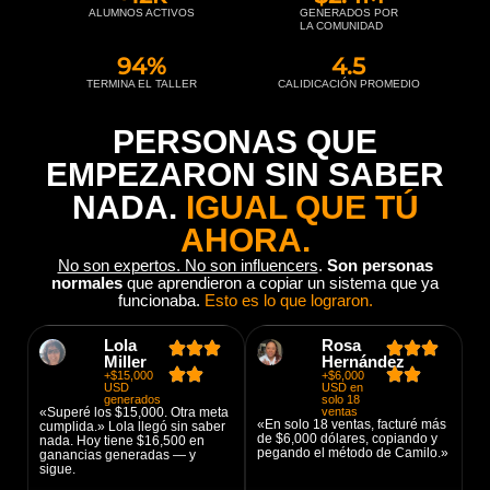
ALUMNOS ACTIVOS
GENERADOS POR
LA COMUNIDAD
94
%
4.5
TERMINA EL TALLER
CALIDICACIÓN PROMEDIO
PERSONAS QUE
EMPEZARON SIN SABER
NADA.
IGUAL QUE TÚ
AHORA.
No son expertos. No son influencers
.
Son personas
normales
que aprendieron a copiar un sistema que ya
funcionaba.
Esto es lo que lograron.
Lola
Rosa
Miller
Hernández
+$15,000
+$6,000
USD
USD en
generados
solo 18
«Superé los $15,000. Otra meta
ventas
«En solo 18 ventas, facturé más
cumplida.» Lola llegó sin saber
de $6,000 dólares, copiando y
nada. Hoy tiene $16,500 en
pegando el método de Camilo.»
ganancias generadas — y
sigue.