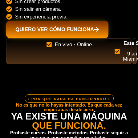
Sin crear productos.
Sin salir en cámara.
Sin experiencia previa.
QUIERO VER CÓMO FUNCIONA
Este 
En vivo · Online
9 am
Miami/
• POR QUÉ NADA HA FUNCIONADO •
No es que no lo hayas intentado. Es que cada vez
empezabas desde cero.
YA EXISTE UNA MÁQUINA
QUE FUNCIONA.
Probaste cursos. Probaste métodos. Probaste seguir a
personas que prometían resultados.