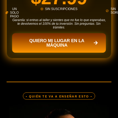
UN
SIN SUSCRIPCIONES
SIN
SOLO
SOR
PAGO
Garantía: si entras al taller y sientes que no fue lo que esperabas,
te devolvemos el 100% de tu inversión. Sin preguntas. Sin
trámites.
QUIERO MI LUGAR EN LA
MÁQUINA
• QUIÉN TE VA A ENSEÑAR ESTO •