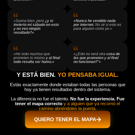
«Suena bien, pero
¿y si
«Nunca he vendido nada
invierto mi sábado en esto
por internet.
No sé si esto es
y no veo ningún
para alguien como yo.»
resultado?»
«He visto muchos que
«¿Esto no será otra
cosa de
prometen lo mismo
y al final
las que prometen y al final
todo resulta ser humo.»
no funcionan?
”
«
Y ESTÁ BIEN.
YO PENSABA IGUAL.
Estás exactamente donde estaban todas las personas que
hoy ya tienen resultados dentro del sistema.
La diferencia no fue el talento.
No fue la experiencia. Fue
tener el mapa correcto
y a alguien que ya recorrió el
camino abriéndoles la puerta.
QUIERO TENER EL MAPA