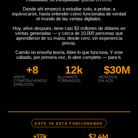
Desde ahí empezó a estudiar solo, a probar, a
equivocarse, hasta entender cómo funcionaba de verdad
el mundo de las ventas digitales.
Hoy, años después, tiene casi $3 millones de dólares en
ventas generadas — y cerca de 10,000 personas que
aprendieron de su mano, desde cero, sin experiencia
previa.
Camilo no enseña teoría. Abre lo que funciona. Y este
sábado, por primera vez, lo abre completo — para ti.
+
8
12
k
$
30
M
AÑOS
ALUMNOS
MOVIDOS
CONSTRUYENDO
FORMADOS
EN ADS
EMBUDOS
ESTO YA ESTÁ FUNCIONANDO
+
12
k
$
2.4
M