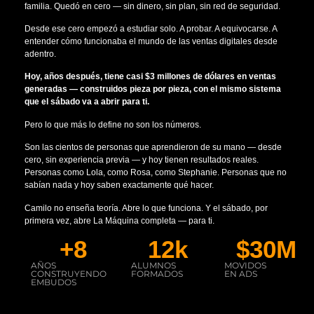
familia. Quedó en cero — sin dinero, sin plan, sin red de seguridad.
Desde ese cero empezó a estudiar solo. A probar. A equivocarse. A
entender cómo funcionaba el mundo de las ventas digitales desde
adentro.
Hoy, años después, tiene casi $3 millones de dólares en ventas
generadas — construidos pieza por pieza, con el mismo sistema
que el sábado va a abrir para ti.
Pero lo que más lo define no son los números.
Son las cientos de personas que aprendieron de su mano — desde
cero, sin experiencia previa — y hoy tienen resultados reales.
Personas como Lola, como Rosa, como Stephanie. Personas que no
sabían nada y hoy saben exactamente qué hacer.
Camilo no enseña teoría. Abre lo que funciona. Y el sábado, por
primera vez, abre La Máquina completa — para ti.
+
8
12
k
$
30
M
AÑOS
ALUMNOS
MOVIDOS
CONSTRUYENDO
FORMADOS
EN ADS
EMBUDOS