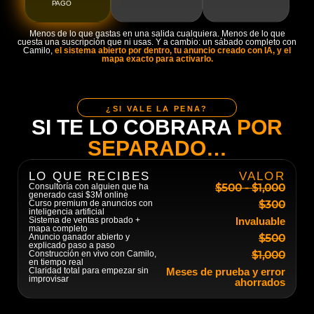
PAGO
Menos de lo que gastas en una salida cualquiera. Menos de lo que
cuesta una suscripción que ni usas. Y a cambio: un sábado completo con
Camilo,
el sistema abierto por dentro, tu anuncio creado con IA, y el
mapa exacto para activarlo.
¿SI VALE LA PENA?
SI TE LO COBRARA
POR
SEPARADO…
LO QUE RECIBES
VALOR
$500 - $1,000
Consultoría con alguien que ha
generado casi $3M online
$300
Curso premium de anuncios con
inteligencia artificial
Sistema de ventas probado +
Invaluable
mapa completo
$500
Anuncio ganador abierto y
explicado paso a paso
$1,000
Construcción en vivo con Camilo,
en tiempo real
Claridad total para empezar sin
Meses de prueba y error
improvisar
ahorrados