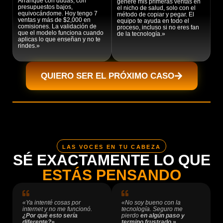
Arranqué con dudas, con
generé mis primeras ventas en
presupuestos bajos,
el nicho de salud, solo con el
equivocándome. Hoy tengo 7
método de copiar y pegar. El
ventas y más de $2,000 en
equipo te ayuda en todo el
comisiones. La validación de
proceso, incluso si no eres fan
que el modelo funciona cuando
de la tecnología.»
aplicas lo que enseñan y no te
rindes.»
QUIERO SER EL PRÓXIMO CASO
LAS VOCES EN TU CABEZA
SÉ EXACTAMENTE LO QUE
ESTÁS PENSANDO
«Ya intenté cosas por
«No soy bueno con la
internet y no me funcionó.
tecnología. Seguro me
¿Por qué esto sería
pierdo
en algún paso y
diferente?»
termino frustrado.»