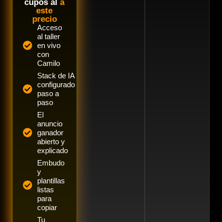
cupos al
a
este
precio
Acceso
al taller
en vivo
con
Camilo
Stack de IA
configurado
paso a
paso
El
anuncio
ganador
abierto y
explicado
Embudo
y
plantillas
listas
para
copiar
Tu