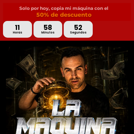
Solo por hoy, copia mi máquina con el
50% de descuento
11
58
50
Horas
Minutos
Segundos