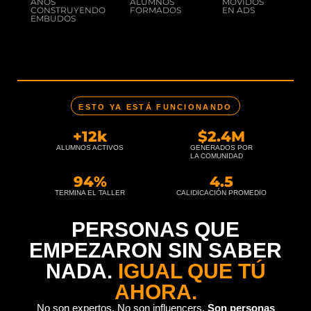
AÑOS
ALUMNOS
MOVIDOS
CONSTRUYENDO
FORMADOS
EN ADS
EMBUDOS
ESTO YA ESTÁ FUNCIONANDO
+
12
k
$
2.4
M
ALUMNOS ACTIVOS
GENERADOS POR
LA COMUNIDAD
94
%
4.5
TERMINA EL TALLER
CALIDICACIÓN PROMEDIO
PERSONAS QUE
EMPEZARON SIN SABER
NADA.
IGUAL QUE TÚ
AHORA.
No son expertos. No son influencers
.
Son personas