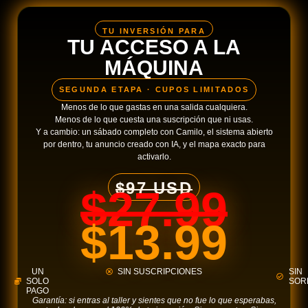
TU INVERSIÓN PARA
TU ACCESO A LA
MÁQUINA
SEGUNDA ETAPA · CUPOS LIMITADOS
Menos de lo que gastas en una salida cualquiera.
Menos de lo que cuesta una suscripción que ni usas.
Y a cambio: un sábado completo con Camilo, el sistema abierto
por dentro, tu anuncio creado con IA, y el mapa exacto para
activarlo.
$97 USD
$27.99
$13.99
UN
SIN SUSCRIPCIONES
SIN
SOLO
SOR
PAGO
Garantía: si entras al taller y sientes que no fue lo que esperabas,