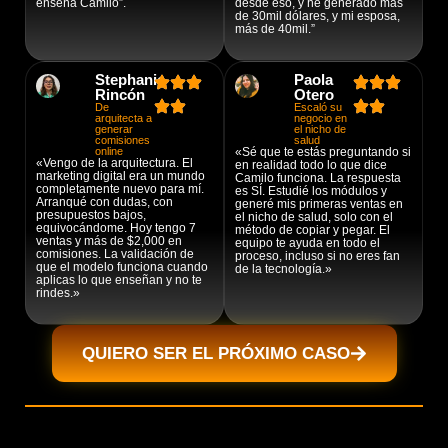
enseña Camilo”.
desde eso, y he generado más
de 30mil dólares, y mi esposa,
más de 40mil.”
Stephanie
Paola
Rincón
Otero
De
Escaló su
arquitecta a
negocio en
generar
el nicho de
comisiones
salud
online
«Sé que te estás preguntando si
«Vengo de la arquitectura. El
en realidad todo lo que dice
marketing digital era un mundo
Camilo funciona. La respuesta
completamente nuevo para mí.
es SÍ. Estudié los módulos y
Arranqué con dudas, con
generé mis primeras ventas en
presupuestos bajos,
el nicho de salud, solo con el
equivocándome. Hoy tengo 7
método de copiar y pegar. El
ventas y más de $2,000 en
equipo te ayuda en todo el
comisiones. La validación de
proceso, incluso si no eres fan
que el modelo funciona cuando
de la tecnología.»
aplicas lo que enseñan y no te
rindes.»
QUIERO SER EL PRÓXIMO CASO