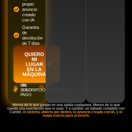
propio
anuncio
creado
con IA
Garantía
de
devolución
de 7 días
QUIERO
MI
LUGAR
EN LA
MÁQUINA
UN
SIN
SIN
SOLO
SUSCRIPCIONES
SORPRESAS
PAGO
Menos de lo que gastas en una salida cualquiera. Menos de lo que
cuesta una suscripción que ni usas. Y a cambio: un sábado completo con
Camilo,
el sistema abierto por dentro, tu anuncio creado con IA, y el
mapa exacto para activarlo.