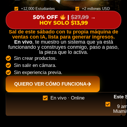
+12,000 Estudiantes
+2 millones USD
50% OFF
|
$27,99
→
HOY SOLO $13,99
Sal de este sábado con tu propia máquina de
ventas con IA, lista para generar ingresos.
En vivo
, te muestro un sistema que ya está
funcionando y construyes conmigo, paso a paso,
la pieza que lo activa.
Sin crear productos.
Sin salir en cámara.
Sin experiencia previa.
QUIERO VER CÓMO FUNCIONA
Este 
En vivo · Online
9 am
Miami/