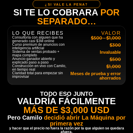
¿SI VALE LA PENA?
SI TE LO COBRARA
POR
SEPARADO…
LO QUE RECIBES
VALOR
$500 - $1,000
Consultoría con alguien que ha
generado casi $3M online
$300
Curso premium de anuncios con
inteligencia artificial
Sistema de ventas probado +
Invaluable
mapa completo
$500
Anuncio ganador abierto y
explicado paso a paso
$1,000
Construcción en vivo con Camilo,
en tiempo real
Claridad total para empezar sin
Meses de prueba y error
improvisar
ahorrados
TODO ESO JUNTO
VALDRÍA FÁCILMENTE
MÁS DE $3,000 USD
Pero Camilo
decidió abrir La Máquina por
primera vez
y hacer que el precio no fuera la razón por la que alguien se quedara
afuera.