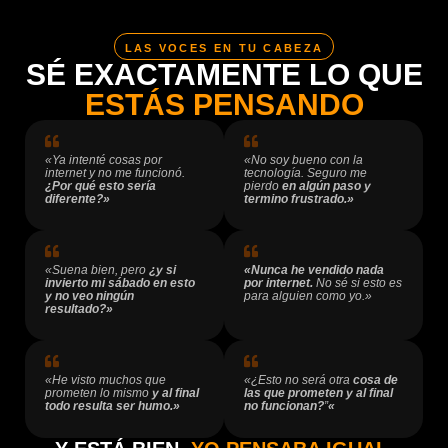
LAS VOCES EN TU CABEZA
SÉ EXACTAMENTE LO QUE
ESTÁS PENSANDO
«Ya intenté cosas por
«No soy bueno con la
internet y no me funcionó.
tecnología. Seguro me
¿Por qué esto sería
pierdo
en algún paso y
diferente?»
termino frustrado.»
«Suena bien, pero
¿y si
«Nunca he vendido nada
invierto mi sábado en esto
por internet.
No sé si esto es
y no veo ningún
para alguien como yo.»
resultado?»
«He visto muchos que
«¿Esto no será otra
cosa de
prometen lo mismo
y al final
las que prometen y al final
todo resulta ser humo.»
no funcionan?
”
«