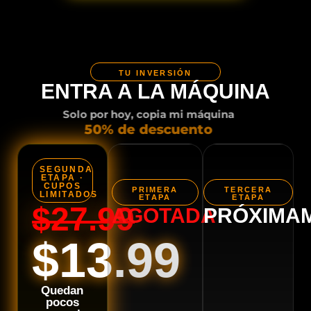
TU INVERSIÓN
ENTRA A LA MÁQUINA
Solo por hoy, copia mi máquina
50% de descuento
SEGUNDA
ETAPA ·
CUPOS
PRIMERA
TERCERA
LIMITADOS
ETAPA
ETAPA
$27.99
AGOTADA
PRÓXIMA
$13.99
Quedan
pocos