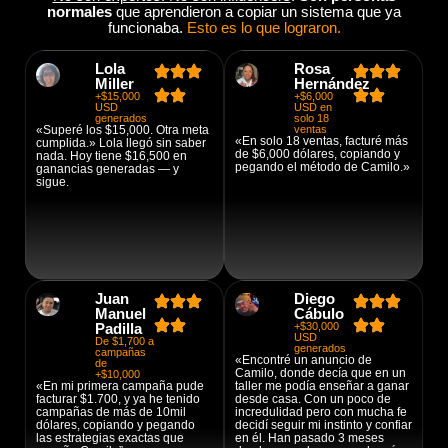
normales
que aprendieron a copiar un sistema que ya
funcionaba.
Esto es lo que lograron.
Lola
Rosa
Miller
Hernández
+$15,000
+$6,000
USD
USD en
generados
solo 18
«Superé los $15,000. Otra meta
ventas
«En solo 18 ventas, facturé más
cumplida.» Lola llegó sin saber
de $6,000 dólares, copiando y
nada. Hoy tiene $16,500 en
pegando el método de Camilo.»
ganancias generadas — y
sigue.
Juan
Diego
Manuel
Cábulo
Padilla
+$30,000
USD
De $1,700 a
generados
campañas
«Encontré un anuncio de
de
Camilo, donde decía que en un
+$10,000
«En mi primera campaña pude
taller me podía enseñar a ganar
facturar $1.700, y ya he tenido
desde casa. Con un poco de
campañas de más de 10mil
incredulidad pero con mucha fe
dólares, copiando y pegando
decidí seguir mi instinto y confiar
las estrategias exactas que
en él. Han pasado 3 meses