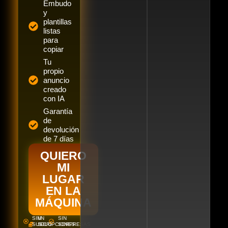
Embudo
y
plantillas
listas
para
copiar
Tu
propio
anuncio
creado
con IA
Garantía
de
devolución
de 7 días
QUIERO
MI
LUGAR
EN LA
MÁQUINA
SIN
UN
SIN
SUSCRIPCIONES
SOLO
SORPRESAS