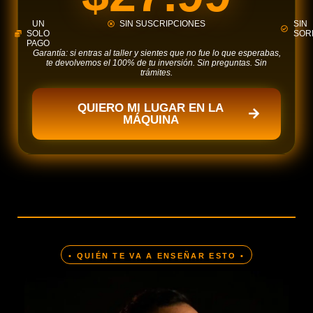
UN
SIN SUSCRIPCIONES
SIN
SOLO
SOR
PAGO
Garantía: si entras al taller y sientes que no fue lo que esperabas,
te devolvemos el 100% de tu inversión. Sin preguntas. Sin
trámites.
QUIERO MI LUGAR EN LA
MÁQUINA
• QUIÉN TE VA A ENSEÑAR ESTO •