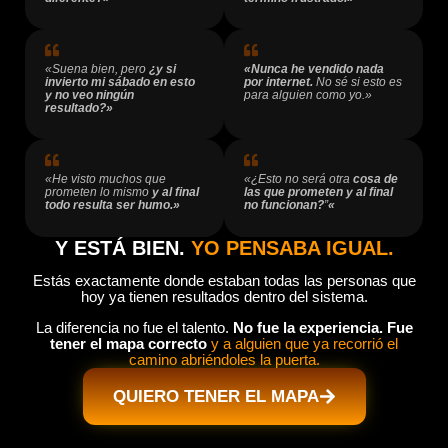
«Suena bien, pero
¿y si
«Nunca he vendido nada
invierto mi sábado en esto
por internet.
No sé si esto es
y no veo ningún
para alguien como yo.»
resultado?»
«He visto muchos que
«¿Esto no será otra
cosa de
prometen lo mismo
y al final
las que prometen y al final
todo resulta ser humo.»
no funcionan?
”
«
Y ESTÁ BIEN.
YO PENSABA IGUAL.
Estás exactamente donde estaban todas las personas que
hoy ya tienen resultados dentro del sistema.
La diferencia no fue el talento.
No fue la experiencia. Fue
tener el mapa correcto
y a alguien que ya recorrió el
camino abriéndoles la puerta.
QUIERO TENER EL MAPA