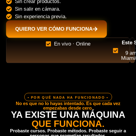
Sin crear productos.
Sin salir en cámara.
Sin experiencia previa.
QUIERO VER CÓMO FUNCIONA
Este 
En vivo · Online
9 am
Miami/
• POR QUÉ NADA HA FUNCIONADO •
No es que no lo hayas intentado. Es que cada vez
empezabas desde cero.
YA EXISTE UNA MÁQUINA
QUE FUNCIONA.
Probaste cursos. Probaste métodos. Probaste seguir a
personas que prometían resultados.