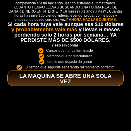
competencia sí está haciendo usando sistemas automatizados.
¿CUÁNTO TIEMPO LLEVAS BUSCANDO UNA FORMA REAL DE
GANAR DINERO EN INTERNET? ¿6 meses? ¿1 año? ¿Más? ¿Cuántas
horas has invertido viendo videos, leyendo, probando métodos y
empezando desde cero otra vez?
AHORA HAZ LAS CUENTAS.
Si cada hora tuya vale aunque sea $10 dólares
y probablemente vale más
y llevas 6 meses
perdiendo solo 2 horas por semana… YA
PERDISTE MÁS DE $500 DÓLARES.
Y eso sin contar:
Cursos que nunca terminaste
Métodos que no funcionaron
odo lo que dejaste de ganar
El tiempo que seguiste esperando “el momento correcto”
LA MAQUINA SE ABRE UNA SOLA
VEZ