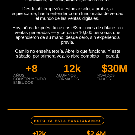
Desde ahí empezó a estudiar solo, a probar, a
equivocarse, hasta entender cómo funcionaba de verdad
el mundo de las ventas digitales.
Hoy, años después, tiene casi $3 millones de dólares en
ventas generadas — y cerca de 10,000 personas que
aprendieron de su mano, desde cero, sin experiencia
previa.
Camilo no enseña teoría. Abre lo que funciona. Y este
sábado, por primera vez, lo abre completo — para ti.
+
8
12
k
$
30
M
AÑOS
ALUMNOS
MOVIDOS
CONSTRUYENDO
FORMADOS
EN ADS
EMBUDOS
ESTO YA ESTÁ FUNCIONANDO
+
12
k
$
2.4
M