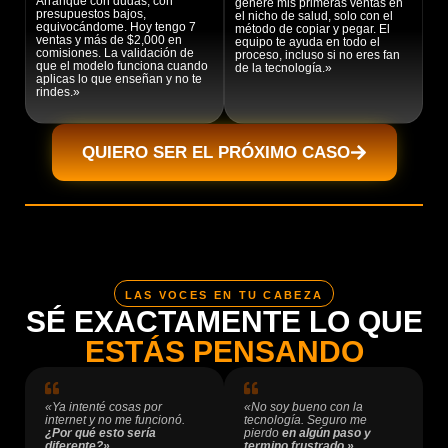
Arranqué con dudas, con
generé mis primeras ventas en
presupuestos bajos,
el nicho de salud, solo con el
equivocándome. Hoy tengo 7
método de copiar y pegar. El
ventas y más de $2,000 en
equipo te ayuda en todo el
comisiones. La validación de
proceso, incluso si no eres fan
que el modelo funciona cuando
de la tecnología.»
aplicas lo que enseñan y no te
rindes.»
QUIERO SER EL PRÓXIMO CASO
LAS VOCES EN TU CABEZA
SÉ EXACTAMENTE LO QUE
ESTÁS PENSANDO
«Ya intenté cosas por
«No soy bueno con la
internet y no me funcionó.
tecnología. Seguro me
¿Por qué esto sería
pierdo
en algún paso y
diferente?»
termino frustrado.»