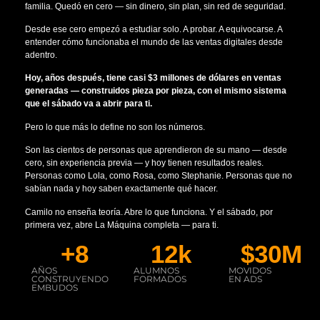
familia. Quedó en cero — sin dinero, sin plan, sin red de seguridad.
Desde ese cero empezó a estudiar solo. A probar. A equivocarse. A
entender cómo funcionaba el mundo de las ventas digitales desde
adentro.
Hoy, años después, tiene casi $3 millones de dólares en ventas
generadas — construidos pieza por pieza, con el mismo sistema
que el sábado va a abrir para ti.
Pero lo que más lo define no son los números.
Son las cientos de personas que aprendieron de su mano — desde
cero, sin experiencia previa — y hoy tienen resultados reales.
Personas como Lola, como Rosa, como Stephanie. Personas que no
sabían nada y hoy saben exactamente qué hacer.
Camilo no enseña teoría. Abre lo que funciona. Y el sábado, por
primera vez, abre La Máquina completa — para ti.
+
8
12
k
$
30
M
AÑOS
ALUMNOS
MOVIDOS
CONSTRUYENDO
FORMADOS
EN ADS
EMBUDOS