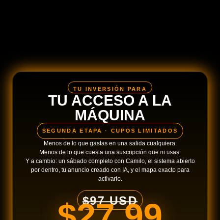
TU INVERSIÓN PARA
TU ACCESO A LA
MÁQUINA
SEGUNDA ETAPA · CUPOS LIMITADOS
Menos de lo que gastas en una salida cualquiera.
Menos de lo que cuesta una suscripción que ni usas.
Y a cambio: un sábado completo con Camilo, el sistema abierto
por dentro, tu anuncio creado con IA, y el mapa exacto para
activarlo.
$97 USD
$27.99