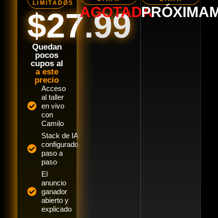
LIMITADOS
AGOTADA
PRÓXIMA
$27.99
Quedan
pocos
cupos al
a este
precio
Acceso
al taller
en vivo
con
Camilo
Stack de IA
configurado
paso a
paso
El
anuncio
ganador
abierto y
explicado