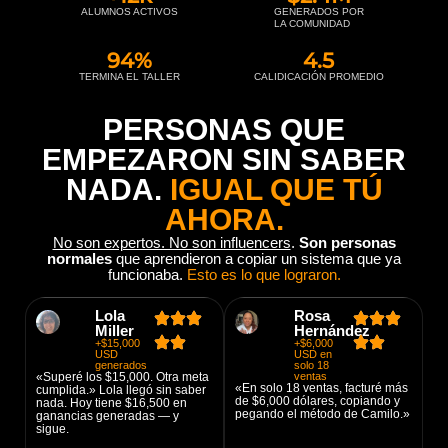
ALUMNOS ACTIVOS
GENERADOS POR
LA COMUNIDAD
94
%
4.5
TERMINA EL TALLER
CALIDICACIÓN PROMEDIO
PERSONAS QUE
EMPEZARON SIN SABER
NADA.
IGUAL QUE TÚ
AHORA.
No son expertos. No son influencers
.
Son personas
normales
que aprendieron a copiar un sistema que ya
funcionaba.
Esto es lo que lograron.
Lola
Rosa
Miller
Hernández
+$15,000
+$6,000
USD
USD en
generados
solo 18
«Superé los $15,000. Otra meta
ventas
«En solo 18 ventas, facturé más
cumplida.» Lola llegó sin saber
de $6,000 dólares, copiando y
nada. Hoy tiene $16,500 en
pegando el método de Camilo.»
ganancias generadas — y
sigue.