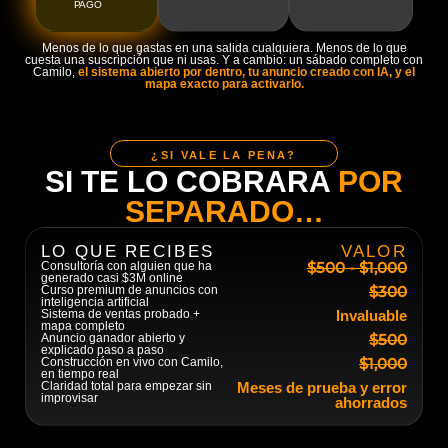
PAGO
Menos de lo que gastas en una salida cualquiera. Menos de lo que
cuesta una suscripción que ni usas. Y a cambio: un sábado completo con
Camilo,
el sistema abierto por dentro, tu anuncio creado con IA, y el
mapa exacto para activarlo.
¿SI VALE LA PENA?
SI TE LO COBRARA
POR
SEPARADO…
LO QUE RECIBES
VALOR
$500 - $1,000
Consultoría con alguien que ha
generado casi $3M online
$300
Curso premium de anuncios con
inteligencia artificial
Sistema de ventas probado +
Invaluable
mapa completo
$500
Anuncio ganador abierto y
explicado paso a paso
$1,000
Construcción en vivo con Camilo,
en tiempo real
Claridad total para empezar sin
Meses de prueba y error
improvisar
ahorrados