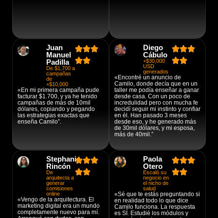
Juan
Diego
Manuel
Cábulo
Padilla
+$30,000
USD
De $1,700 a
generados
campañas
«Encontré un anuncio de
de
Camilo, donde decía que en un
+$10,000
«En mi primera campaña pude
taller me podía enseñar a ganar
facturar $1.700, y ya he tenido
desde casa. Con un poco de
campañas de más de 10mil
incredulidad pero con mucha fe
dólares, copiando y pegando
decidí seguir mi instinto y confiar
las estrategias exactas que
en él. Han pasado 3 meses
enseña Camilo”.
desde eso, y he generado más
de 30mil dólares, y mi esposa,
más de 40mil.”
Stephanie
Paola
Rincón
Otero
De
Escaló su
arquitecta a
negocio en
generar
el nicho de
comisiones
salud
online
«Sé que te estás preguntando si
«Vengo de la arquitectura. El
en realidad todo lo que dice
marketing digital era un mundo
Camilo funciona. La respuesta
completamente nuevo para mí.
es SÍ. Estudié los módulos y