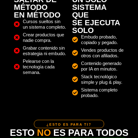
MÉTODO
SISTEMA
EN MÉTODO
QUE
SE EJECUTA
Cursos sueltos sin
un sistema completo.
SOLO
Crear productos que
Embudo probado,
nadie compra.
copiado y pegado.
Grabar contenido sin
Vendes productos de
estrategia ni embudo.
otros con afiliados.
Pelearse con la
Contenido generado
tecnología cada
por IA en minutos.
semana.
Stack tecnológico
simple y plug & play.
Sistema completo
probado.
¿ESTO ES PARA TI?
ESTO
NO
ES PARA TODOS