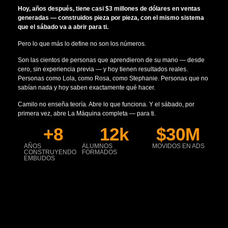
Hoy, años después, tiene casi $3 millones de dólares en ventas
generadas — construidos pieza por pieza, con el mismo sistema
que el sábado va a abrir para ti.
Pero lo que más lo define no son los números.
Son las cientos de personas que aprendieron de su mano — desde
cero, sin experiencia previa — y hoy tienen resultados reales.
Personas como Lola, como Rosa, como Stephanie. Personas que no
sabían nada y hoy saben exactamente qué hacer.
Camilo no enseña teoría. Abre lo que funciona. Y el sábado, por
primera vez, abre La Máquina completa — para ti.
+
8
12
k
$
30
M
AÑOS
ALUMNOS
MOVIDOS EN ADS
CONSTRUYENDO
FORMADOS
EMBUDOS