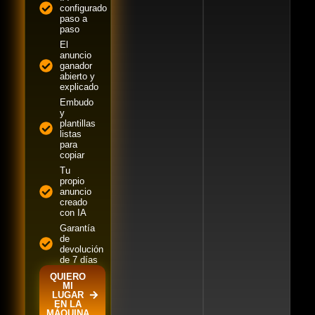
configurado
paso a
paso
El
anuncio
ganador
abierto y
explicado
Embudo
y
plantillas
listas
para
copiar
Tu
propio
anuncio
creado
con IA
Garantía
de
devolución
de 7 días
QUIERO
MI
LUGAR
EN LA
MÁQUINA