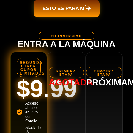
ESTO ES PARA MÍ
TU INVERSIÓN
ENTRA A LA MÁQUINA
SEGUNDA
ETAPA
CUPOS
PRIMERA
TERCERA
LIMITADOS
ETAPA
ETAPA
$9.99
AGOTADA
PRÓXIMA
Acceso
al taller
en vivo
con
Camilo
Stack de
IA