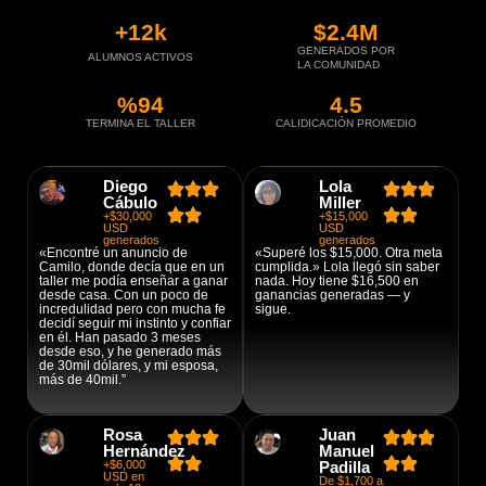
+
12
k
$
2.4
M
GENERADOS POR
ALUMNOS ACTIVOS
LA COMUNIDAD
%
94
4.5
TERMINA EL TALLER
CALIDICACIÓN PROMEDIO
Diego
Lola
Cábulo
Miller
+$30,000
+$15,000
USD
USD
generados
generados
«Encontré un anuncio de
«Superé los $15,000. Otra meta
Camilo, donde decía que en un
cumplida.» Lola llegó sin saber
taller me podía enseñar a ganar
nada. Hoy tiene $16,500 en
desde casa. Con un poco de
ganancias generadas — y
incredulidad pero con mucha fe
sigue.
decidí seguir mi instinto y confiar
en él. Han pasado 3 meses
desde eso, y he generado más
de 30mil dólares, y mi esposa,
más de 40mil.”
Rosa
Juan
Hernández
Manuel
+$6,000
Padilla
USD en
De $1,700 a