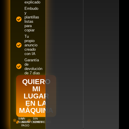
explicado
Embudo
y
plantillas
listas
para
copiar
Tu
propio
anuncio
creado
con IA
Garantía
de
devolución
de 7 días
QUIERO
MI
LUGAR
EN LA
MÁQUINA
SIN
UN
SIN
SUSCRIPCIONES
SOLO
SORPRESAS
PAGO