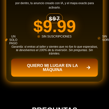
por dentro, tu anuncio creado con IA, y el mapa exacto para
activarlo.
$97
$9.99
UN
SIN SUSCRIPCIONES
SIN
SOLO
SOR
PAGO
Garantía: si entras al taller y sientes que no fue lo que esperabas,
te devolvemos el 100% de tu inversión. Sin preguntas. Sin
trámites.
QUIERO MI LUGAR EN LA
MÁQUINA