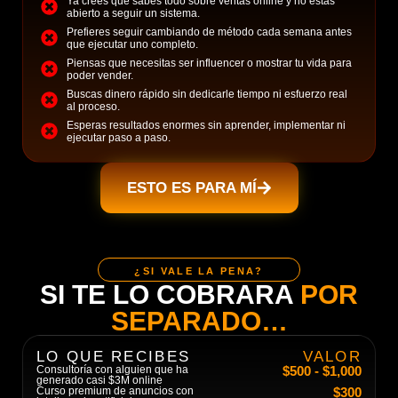
Ya crees que sabes todo sobre ventas online y no estás
abierto a seguir un sistema.
Prefieres seguir cambiando de método cada semana antes
que ejecutar uno completo.
Piensas que necesitas ser influencer o mostrar tu vida para
poder vender.
Buscas dinero rápido sin dedicarle tiempo ni esfuerzo real
al proceso.
Esperas resultados enormes sin aprender, implementar ni
ejecutar paso a paso.
ESTO ES PARA MÍ
¿SI VALE LA PENA?
SI TE LO COBRARA
POR
SEPARADO…
LO QUE RECIBES
VALOR
Consultoría con alguien que ha
$500 - $1,000
generado casi $3M online
Curso premium de anuncios con
$300