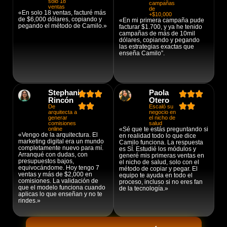
solo 18
campañas
ventas
de
«En solo 18 ventas, facturé más
+$10,000
de $6,000 dólares, copiando y
«En mi primera campaña pude
pegando el método de Camilo.»
facturar $1.700, y ya he tenido
campañas de más de 10mil
dólares, copiando y pegando
las estrategias exactas que
enseña Camilo”.
Stephanie
Paola
Rincón
Otero
De
Escaló su
arquitecta a
negocio en
generar
el nicho de
comisiones
salud
online
«Sé que te estás preguntando si
«Vengo de la arquitectura. El
en realidad todo lo que dice
marketing digital era un mundo
Camilo funciona. La respuesta
completamente nuevo para mí.
es SÍ. Estudié los módulos y
Arranqué con dudas, con
generé mis primeras ventas en
presupuestos bajos,
el nicho de salud, solo con el
equivocándome. Hoy tengo 7
método de copiar y pegar. El
ventas y más de $2,000 en
equipo te ayuda en todo el
comisiones. La validación de
proceso, incluso si no eres fan
que el modelo funciona cuando
de la tecnología.»
aplicas lo que enseñan y no te
rindes.»