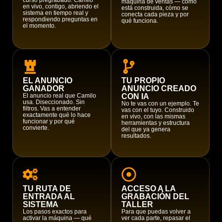
curso pregrabado. Camilo
máquina de ventas — cómo
en vivo, contigo, abriendo el
está construida, cómo se
sistema en tiempo real y
conecta cada pieza y por
respondiendo preguntas en
qué funciona.
el momento.
EL ANUNCIO
TU PROPIO
GANADOR
ANUNCIO CREADO
El anuncio real que Camilo
CON IA
usa. Diseccionado. Sin
No te vas con un ejemplo. Te
filtros. Vas a entender
vas con el tuyo. Construido
exactamente qué lo hace
en vivo, con las mismas
funcionar y por qué
herramientas y estructura
convierte.
del que ya genera
resultados.
TU RUTA DE
ACCESO A LA
ENTRADA AL
GRABACIÓN DEL
SISTEMA
TALLER
Los pasos exactos para
Para que puedas volver a
activar la máquina — qué
ver cada parte, repasar el