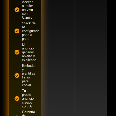
Acceso
al taller
en vivo
con
Camilo
Stack de
IA
configurado
paso a
paso
El
anuncio
ganador
abierto y
explicado
Embudo
y
plantillas
listas
para
copiar
Tu
propio
anuncio
creado
con IA
Garantía
de