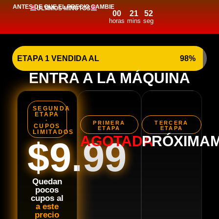
ANTES DE QUE EL PRECIO CAMBIE
ULTIMOS MINUTOS
00
21
51
horas
mins
seg
ETAPA 1 VENDIDA AL
98%
ENTRA A LA MÁQUINA
SEGUNDA
ETAPA
·
PRIMERA
TERCERA
CUPOS
ETAPA
ETAPA
LIMITADOS
AGOTADA
PRÓXIMA
$9.99
Quedan
pocos
cupos al
a este
precio