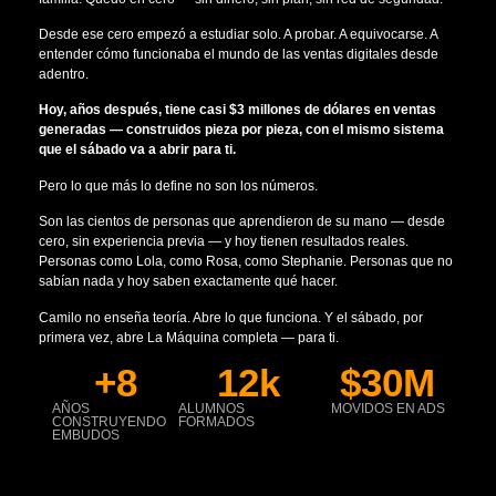
Desde ese cero empezó a estudiar solo. A probar. A equivocarse. A
entender cómo funcionaba el mundo de las ventas digitales desde
adentro.
Hoy, años después, tiene casi $3 millones de dólares en ventas
generadas — construidos pieza por pieza, con el mismo sistema
que el sábado va a abrir para ti.
Pero lo que más lo define no son los números.
Son las cientos de personas que aprendieron de su mano — desde
cero, sin experiencia previa — y hoy tienen resultados reales.
Personas como Lola, como Rosa, como Stephanie. Personas que no
sabían nada y hoy saben exactamente qué hacer.
Camilo no enseña teoría. Abre lo que funciona. Y el sábado, por
primera vez, abre La Máquina completa — para ti.
+
8
12
k
$
30
M
AÑOS
ALUMNOS
MOVIDOS EN ADS
CONSTRUYENDO
FORMADOS
EMBUDOS