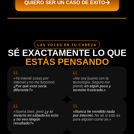
QUIERO SER UN CASO DE ÉXITO
LAS VOCES EN TU CABEZA
SÉ EXACTAMENTE LO QUE
ESTÁS PENSANDO
«Ya intenté cosas por
«No soy bueno con la
internet y no me funcionó.
tecnología. Seguro me
¿Por qué esto sería
pierdo
en algún paso y
diferente?»
termino frustrado.»
«Suena bien, pero
¿y si
«Nunca he vendido nada
invierto mi sábado en esto
por internet.
No sé si esto es
y no veo ningún
para alguien como yo.»
resultado?»