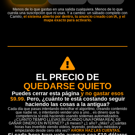
Menos de lo que gastas en una salida cualquiera. Menos de lo que
cuesta una suscripción que ni usas. Y a cambio: un sábado completo con
Camilo,
el sistema abierto por dentro, tu anuncio creado con IA, y el
mapa exacto para activarlo.
EL PRECIO DE
QUEDARSE QUIETO
Puedes cerrar esta página
y no gastar esos
$9.99.
Pero, ¿cuánto te está costando seguir
haciendo las cosas a la antigua?
Cada día que pasas intentando descifrar el algoritmo, creando contenido
que nadie ve, o intentando vender uno a uno... es dinero que tu
competencia sí está haciendo usando sistemas automatizados.
¿CUÁNTO TIEMPO LLEVAS BUSCANDO UNA FORMA REAL DE
GANAR DINERO EN INTERNET? ¿6 meses? ¿1 año? ¿Más? ¿Cuántas
horas has invertido viendo videos, leyendo, probando métodos y
empezando desde cero otra vez?
AHORA HAZ LAS CUENTAS.
Si cada hora tuya vale aunque sea $10 dólares