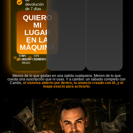
devolución
de 7 días
QUIERO
MI
LUGAR
EN LA
MÁQUINA
SIN
UN
SIN
SUSCRIPCIONES
SOLO
SORPRESAS
PAGO
Menos de lo que gastas en una salida cualquiera. Menos de lo que
cuesta una suscripción que ni usas. Y a cambio: un sábado completo con
Camilo,
el sistema abierto por dentro, tu anuncio creado con IA, y el
mapa exacto para activarlo.