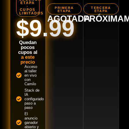
ETAPA
·
PRIMERA
TERCERA
CUPOS
ETAPA
ETAPA
LIMITADOS
AGOTADA
PRÓXIMA
$9.99
Quedan
pocos
cupos al
a este
precio
Acceso
al taller
en vivo
con
Camilo
Stack de
IA
configurado
paso a
paso
El
anuncio
ganador
abierto y