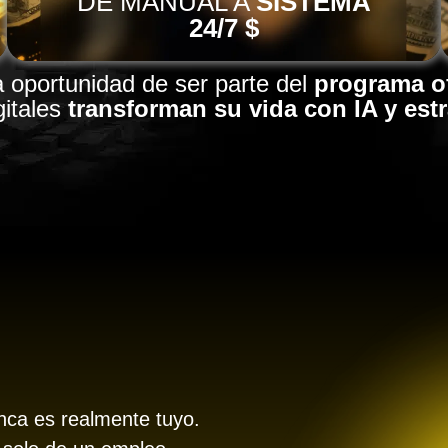
DE MANUAL A
SISTEMA
24/7 $
la oportunidad de ser parte de
l
programa of
itales
transforman su vida con IA y estr
unca es realmente tuyo.