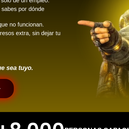
 solo de un empleo.
no sabes por dónde
que no funcionan.
esos extra, sin dejar tu
ue sea tuyo.