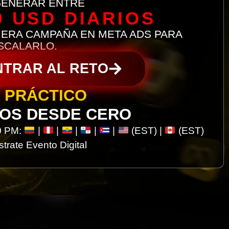
GENERAR ENTRE
0 USD DIARIOS
MERA CAMPAÑA EN META ADS PARA
SCALARLO.
NTRAR AL RETO
 PRÁCTICO
OS DESDE CERO
0 PM:
|
|
|
|
|
(EST) |
(EST)
trate Evento Digital