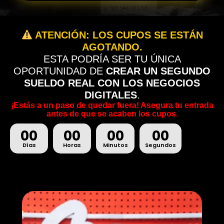
ATENCIÓN: LOS CUPOS SE ESTÁN
AGOTANDO.
ESTA PODRÍA SER TU ÚNICA
OPORTUNIDAD DE
CREAR UN SEGUNDO
SUELDO REAL CON LOS NEGOCIOS
DIGITALES
.
¡Estás a un paso de quedar fuera! Asegura tu entrada
antes de que se acaben los cupos.
00
00
00
00
Días
Horas
Minutos
Segundos