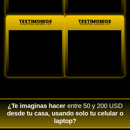
TESTIMONIOS
TESTIMONIOS
Alumnos Escala x 10
Alumnos Escala x 10
¿Te imaginas hacer
entre 50 y 200 USD
desde tu casa, usando solo tu celular o
laptop?