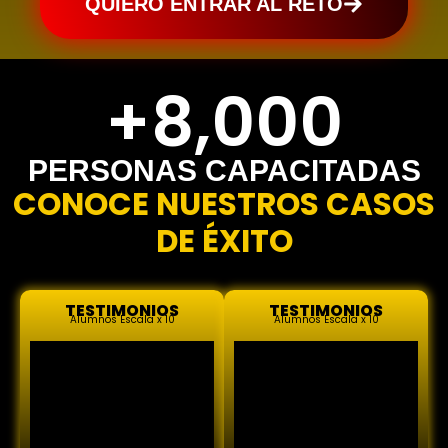
QUIERO ENTRAR AL RETO
+
8,000
PERSONAS CAPACITADAS
CONOCE NUESTROS CASOS
DE ÉXITO
TESTIMONIOS
TESTIMONIOS
Alumnos Escala x 10
Alumnos Escala x 10