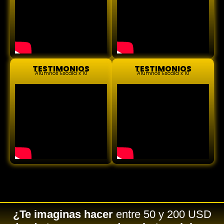
TESTIMONIOS
TESTIMONIOS
Alumnos Escala x 10
Alumnos Escala x 10
¿Te imaginas hacer
entre 50 y 200 USD