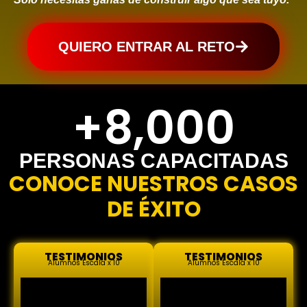
QUIERO ENTRAR AL RETO
+
8,000
PERSONAS CAPACITADAS
CONOCE NUESTROS CASOS
DE ÉXITO
TESTIMONIOS
TESTIMONIOS
Alumnos Escala x 10
Alumnos Escala x 10